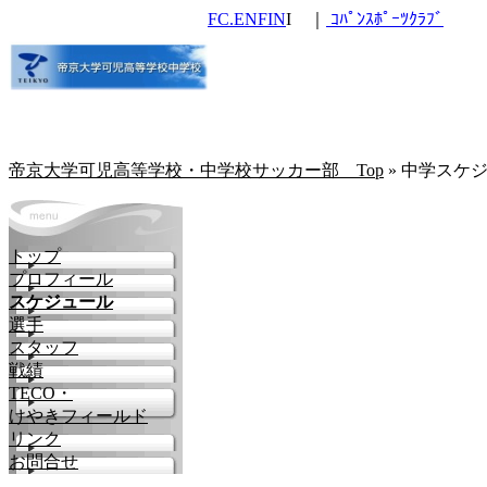
FC.ENFIN
I ｜
ｺﾊﾟﾝｽﾎﾟｰﾂｸﾗﾌﾞ
帝京大学可児高等学校・中学校サッカー部 Top
» 中学スケ
トップ
プロフィール
スケジュール
選手
スタッフ
戦績
TECO・
けやきフィールド
リンク
お問合せ